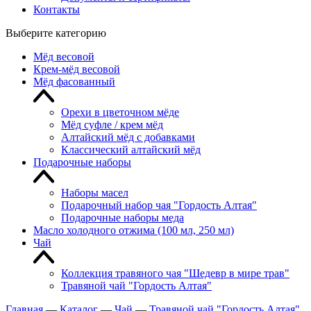
Контакты
Выберите категорию
Мёд весовой
Крем-мёд весовой
Мёд фасованный
Орехи в цветочном мёде
Мёд суфле / крем мёд
Алтайский мёд с добавками
Классический алтайский мёд
Подарочные наборы
Наборы масел
Подарочный набор чая "Гордость Алтая"
Подарочные наборы меда
Масло холодного отжима (100 мл, 250 мл)
Чай
Коллекция травяного чая "Шедевр в мире трав"
Травяной чай "Гордость Алтая"
Главная
—
Каталог
—
Чай
—
Травяной чай "Гордость Алтая"