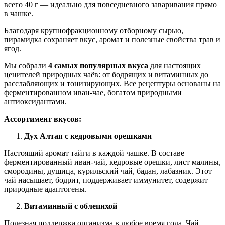
всего 40 г — идеально для повседневного заваривания прямо
в чашке.
Благодаря крупнофракционному отборному сырью,
пирамидка сохраняет вкус, аромат и полезные свойства трав и
ягод.
Мы собрали
4 самых популярных вкуса
для настоящих
ценителей природных чаёв: от бодрящих и витаминных до
расслабляющих и тонизирующих. Все рецептуры основаны на
ферментированном иван-чае, богатом природными
антиоксидантами.
Ассортимент вкусов:
Дух Алтая с кедровыми орешками
Настоящий аромат тайги в каждой чашке. В составе —
ферментированный иван-чай, кедровые орешки, лист малины,
смородины, душица, курильский чай, бадан, лабазник. Этот
чай насыщает, бодрит, поддерживает иммунитет, содержит
природные адаптогены.
Витаминный с облепихой
Полезная поддержка организма в любое время года. Чай