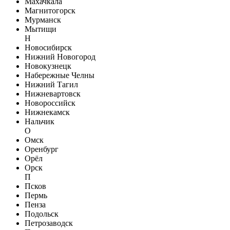
Махачкала
Магнитогорск
Мурманск
Мытищи
Н
Новосибирск
Нижний Новогород
Новокузнецк
Набережные Челны
Нижний Тагил
Нижневартовск
Новороссийск
Нижнекамск
Нальчик
О
Омск
Оренбург
Орёл
Орск
П
Псков
Пермь
Пенза
Подольск
Петрозаводск