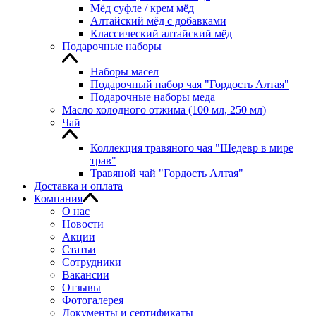
Мёд суфле / крем мёд
Алтайский мёд с добавками
Классический алтайский мёд
Подарочные наборы
Наборы масел
Подарочный набор чая "Гордость Алтая"
Подарочные наборы меда
Масло холодного отжима (100 мл, 250 мл)
Чай
Коллекция травяного чая "Шедевр в мире
трав"
Травяной чай "Гордость Алтая"
Доставка и оплата
Компания
О нас
Новости
Акции
Статьи
Сотрудники
Вакансии
Отзывы
Фотогалерея
Документы и сертификаты