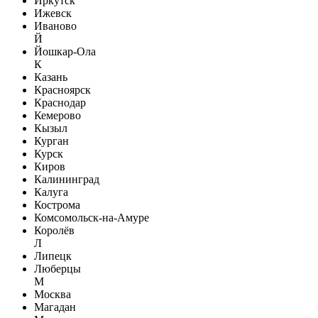
Иркутск
Ижевск
Иваново
Й
Йошкар-Ола
К
Казань
Красноярск
Краснодар
Кемерово
Кызыл
Курган
Курск
Киров
Калининград
Калуга
Кострома
Комсомольск-на-Амуре
Королёв
Л
Липецк
Люберцы
М
Москва
Магадан