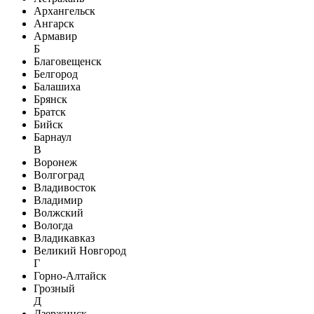
Архангельск
Ангарск
Армавир
Б
Благовещенск
Белгород
Балашиха
Брянск
Братск
Бийск
Барнаул
В
Воронеж
Волгоград
Владивосток
Владимир
Волжский
Вологда
Владикавказ
Великий Новгород
Г
Горно-Алтайск
Грозный
Д
Дзержинск