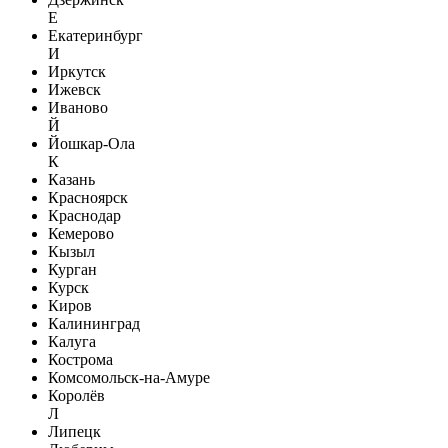
Е
Екатеринбург
И
Иркутск
Ижевск
Иваново
Й
Йошкар-Ола
К
Казань
Красноярск
Краснодар
Кемерово
Кызыл
Курган
Курск
Киров
Калининград
Калуга
Кострома
Комсомольск-на-Амуре
Королёв
Л
Липецк